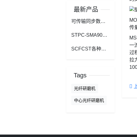
最新产品
M
可传输同步数据、非同步数据和控制数据 汽车MOST光纤公头-公头
传
STPC-SMA905石英通信光纤
M
一
SCFCST各种接头长度可定制工控光纤线STPC-STPC
过
拉
1
Tags
光纤研磨机
中心光纤研磨机